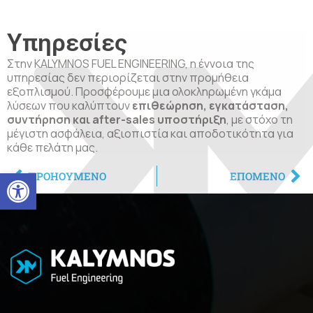
Υπηρεσίες
Στην KALYMNOS FUEL ENGINEERING, η έννοια της
υπηρεσίας δεν περιορίζεται στην προμήθεια
εξοπλισμού. Προσφέρουμε μια ολοκληρωμένη γκάμα
λύσεων που καλύπτουν
επιθεώρηση, εγκατάσταση,
συντήρηση και after-sales υποστήριξη
, με στόχο τη
μέγιστη ασφάλεια, αξιοπιστία και αποδοτικότητα για
κάθε πελάτη μας.
Ανοίξτε τη γραμμή εργαλείω
ΠΡΟΗΟΎΜΕΝΟ
ΕΠΌΜΕΝΟ