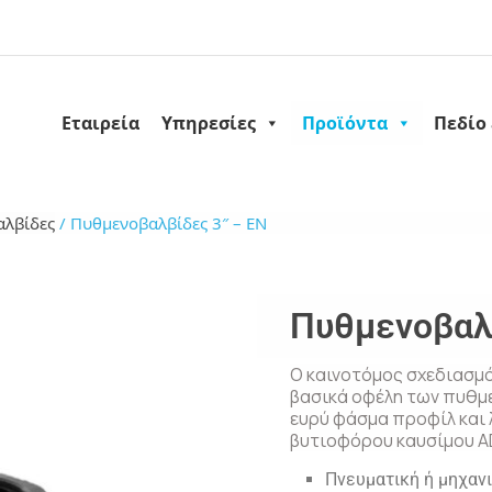
Εταιρεία
Υπηρεσίες
Προϊόντα
Πεδίο
λβίδες
/ Πυθμενοβαλβίδες 3″ – EN
Πυθμενοβαλβ
Ο καινοτόμος σχεδιασμός
βασικά οφέλη των πυθμ
ευρύ φάσμα προφίλ και 
βυτιοφόρου καυσίμου A
Πνευματική ή μηχαν