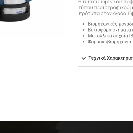
Η τυποποιημένη διεπαφ
τύπου περιστροφικού μα
πρότυπα στον κλάδο. Ε
Βιομηχανικές μονάδ
Βυτιοφόρα οχήματα 
Μεταλλικά δοχεία I
Φαρμακοβιομηχανία 
Τεχνικά Χαρακτηρισ
ν