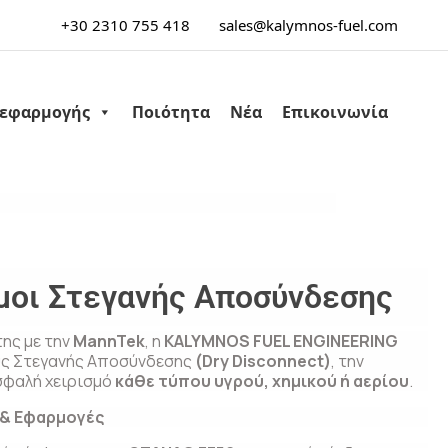
+30 2310 755 418
sales@kalymnos-fuel.com
 εφαρμογής
Ποιότητα
Νέα
Επικοινωνία
μοι Στεγανής Αποσύνδεσης
ης με την
MannTek
, η
KALYMNOS FUEL ENGINEERING
υς Στεγανής Αποσύνδεσης
(Dry Disconnect)
, την
ασφαλή χειρισμό
κάθε τύπου υγρού, χημικού ή αερίου
.
 & Εφαρμογές