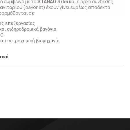
ή σύμφωνα με το
STANAG 3756
και η αρχή σύνδεσης
νιταριού (bayonet) έχουν γίνει ευρέως αποδεκτά
φαρμόζονται σε:
ες επεξεργασίας
και σιδηροδρομικά βαγόνια
BC
και πετροχημική βιομηχανία
τικά