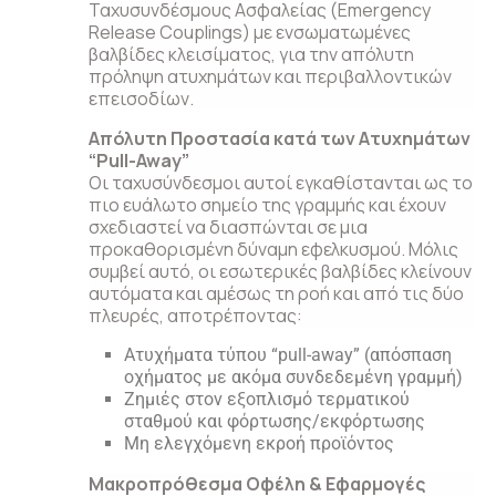
Ταχυσυνδέσμους Ασφαλείας (Emergency
Release Couplings) με ενσωματωμένες
βαλβίδες κλεισίματος, για την απόλυτη
πρόληψη ατυχημάτων και περιβαλλοντικών
επεισοδίων.
Απόλυτη Προστασία κατά των Ατυχημάτων
“Pull-Away”
Οι ταχυσύνδεσμοι αυτοί εγκαθίστανται ως το
πιο ευάλωτο σημείο της γραμμής και έχουν
σχεδιαστεί να διασπώνται σε μια
προκαθορισμένη δύναμη εφελκυσμού. Μόλις
συμβεί αυτό, οι εσωτερικές βαλβίδες κλείνουν
αυτόματα και αμέσως τη ροή και από τις δύο
πλευρές, αποτρέποντας:
Ατυχήματα τύπου “pull-away” (απόσπαση
οχήματος με ακόμα συνδεδεμένη γραμμή)
Ζημιές στον εξοπλισμό τερματικού
σταθμού και φόρτωσης/εκφόρτωσης
Μη ελεγχόμενη εκροή προϊόντος
Μακροπρόθεσμα Οφέλη & Εφαρμογές