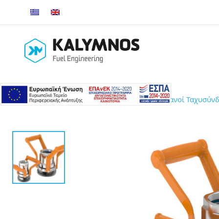
Αρχική σελίδα
/
MANN TEK
/ Στεγανοί Ταχυσύν