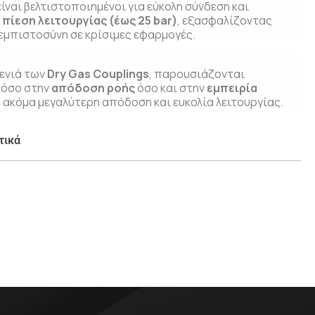
ίναι βελτιστοποιημένοι για εύκολη σύνδεση και
πίεση λειτουργίας (έως 25 bar)
, εξασφαλίζοντας
εμπιστοσύνη σε κρίσιμες εφαρμογές.
 γενιά των
Dry Gas Couplings
, παρουσιάζονται
τόσο στην
απόδοση ροής
όσο και στην
εμπειρία
ακόμα μεγαλύτερη απόδοση και ευκολία λειτουργίας.
τικά