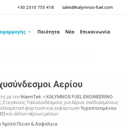
+30 2310 755 418
sales@kalymnos-fuel.com
 εφαρμογής
Ποιότητα
Νέα
Επικοινωνία
χυσύνδεσμοι Αερίου
ης με την
MannTek
, η
KALYMNOS FUEL ENGINEERING
ς Στεγανούς Ταχυσυνδέσμους για Αέρια, σχεδιασμένους
οτελεσματική φόρτωση και εκφόρτωση
Υγροποιημένου
PG)
και άλλων αέριων μέσων.
α Υψηλή Πίεση & Ασφάλεια