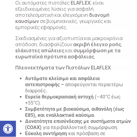
Οι αυτόματες πιστόλες
ELAFLEX
, είναι
εξειδικευμένες λύσεις για ασφαλή,
αποτελεσματική και ελεγχόμενη
διανομή
καυσίμων
σε βιομηχανικές, γεωργικές και
εμπορικές εφαρμογές.
Σχεδιασμένες για αξιοπιστία και μακροχρόνια
απόδοση, διασφαλίζουν
ακριβή έλεγχο ροής
,
ελάχιστες απώλειες
και
συμμόρφωση με τα
ευρωπαϊκά πρότυπα ασφάλειας
.
Πλεονεκτήματα των Πιστόλων ELAFLEX
Αυτόματο κλείσιμο και ασφάλεια
αντεπιστροφής –
αποφεύγονται περαιτέρω
διαρροές
.
Ευρεία θερμοκρασιακή αντοχή
(–40°C έως
+55°C).
Συμβατότητα με βιοκαύσιμα, αιθανόλη (έως
E85), και εναλλακτικά καύσιμα
.
Ανοίξτε τη γραμμή εργαλείω
Δυνατότητα επισύνδεσης με συστήματα ατμών
(COAX)
για περιβαλλοντική συμμόρφωση.
Εύκολη συντήρηση
και πρόσβαση σε