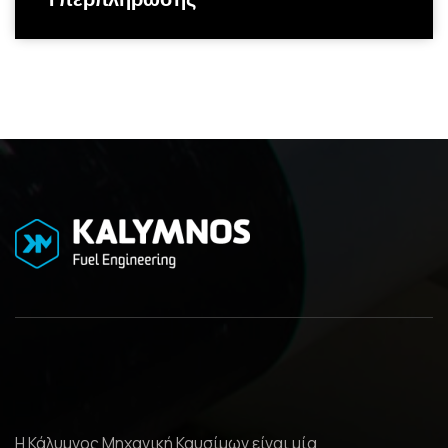
Η Κάλυμνος Μηχανική Καυσίμων είναι μία